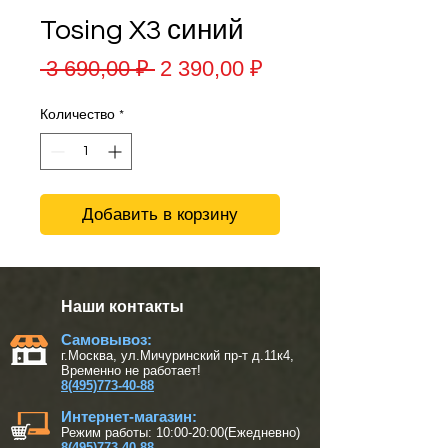
Tosing X3 синий
Обычная
Спеццена
 3 690,00 ₽ 
2 390,00 ₽
цена
Количество
*
Добавить в корзину
Наши контакты
Самовывоз:
г.Москва, ул.Мичуринский пр-т д.11к4,
Временно не работает!
8(495)773-40-88
Интернет-магазин:
Режим работы: 10:00-20:00(Ежедневно)
8(495)773-40-88